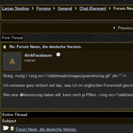
Larian Studios
Forums
General
Chat (German)
Forum News
Previou
Print Thread
Re: Forum News, die deutsche Version.
AlrikFassbauer
A
veteran
Mutig, mutig ! <img src="/ubbthreads/images/graemlins/up.gif" alt="" />
Ich verweise ganz einfach auf das, was ich im englischen Forumsteil gesch
Wer eine �bersetzung haben will, kann mich ja PMen. <img src="/ubbthread
Entire Thread
Subject
Forum News, die deutsche Version.