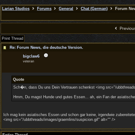
Larian Studios
Forums
General
Chat (German)
Forum News
Previou
Print Thread
Re: Forum News, die deutsche Version.
bigclaw6
veteran
Quote
Sch�n, dass Du uns Dein Vertrauen schenkst <img src="/ubbthreads/i
Hmm, Du magst Hunde und gutes Essen... ah, ein Fan der asiatischen
Ich mag kein asiatisches Essen und schon gar keine, irgendwie zubereiteten
<img src="/ubbthreads/images/graemlins/suspicion.gif" alt="" />
Entire Thread