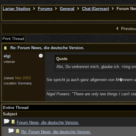
Larian Studios
Forums
General
Chat (German)
Forum News
Previou
Print Thread
Re: Forum News, die deutsche Version.
elgi
Quote
veteran
Alix, Du verkennst mich, glaube ich. <img sr
Mar 2003
Joined:
Sie spricht ja auch ganz allgemein von M�nnern un
Location:
Germany
Nigel Powers: "There are only two things I can't sta
Entire Thread
Subject
Forum News, die deutsche Version.
Re: Forum News, die deutsche Version.