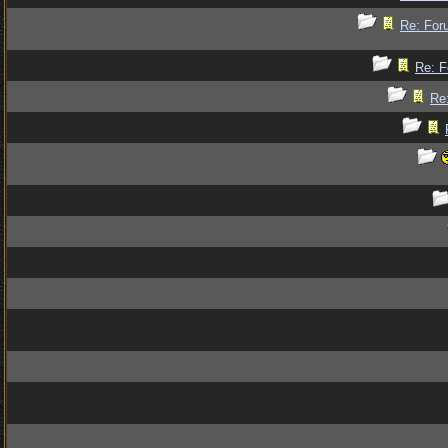
Re: For
Re: F
Re