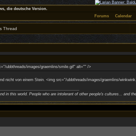
, die deutsche Version.
Forums
Calendar
s Thread
c="/ubbthreads/images/graemlins/smile.gif" alt="" />
d nicht von einem Stein. <img src="/ubbthreads/images/graemlins/winkwink.g
nd in this world. People who are intolerant of other people's cultures... and th