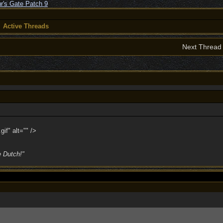
Active Threads
Next Threa
if" alt="" />
e Dutch!"