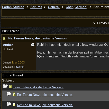
Larian Studios
Forums
General
Chat (German)
Forum News
Previou
Print Thread
Re: Forum News, die deutsche Version.
Pah! Ihr habt mich doch eh alle brav wieder zur�c
Anthea
old hand
Ne, ich bin einfach in der letzten Zeit mit Arbeit
l�sst <img src="/ubbthreads/images/graemlins/think
Mar 2003
Joined:
Location:
Franken
Entire Thread
Subject
Forum News, die deutsche Version.
Re: Forum News, die deutsche Version.
Re: Forum News, die deutsche Version.