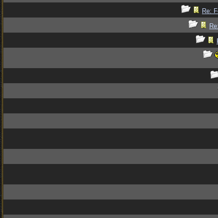
Re: F
Re