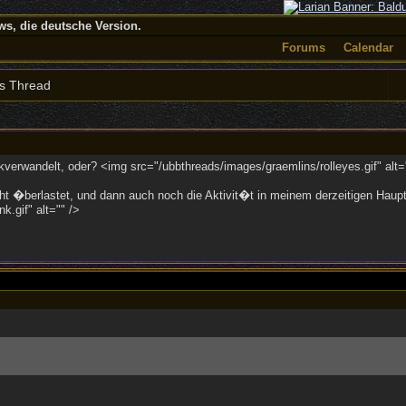
, die deutsche Version.
Forums
Calendar
s Thread
kverwandelt, oder? <img src="/ubbthreads/images/graemlins/rolleyes.gif" alt=
 recht �berlastet, und dann auch noch die Aktivit�t in meinem derzeitigen Hau
.gif" alt="" />