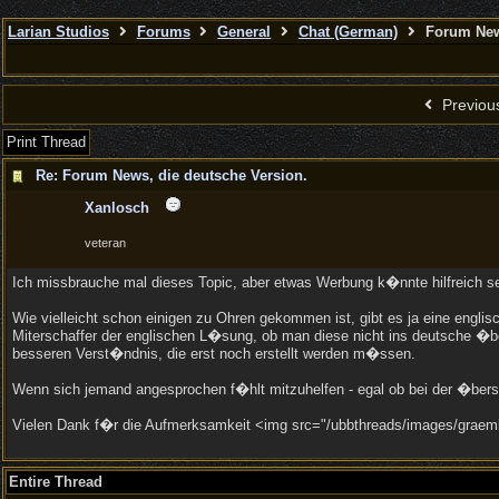
Larian Studios
Forums
General
Chat (German)
Forum News
Previou
Print Thread
Re: Forum News, die deutsche Version.
Xanlosch
veteran
Ich missbrauche mal dieses Topic, aber etwas Werbung k�nnte hilfreich sei
Wie vielleicht schon einigen zu Ohren gekommen ist, gibt es ja eine engli
Miterschaffer der englischen L�sung, ob man diese nicht ins deutsche �ber
besseren Verst�ndnis, die erst noch erstellt werden m�ssen.
Wenn sich jemand angesprochen f�hlt mitzuhelfen - egal ob bei der �berset
Vielen Dank f�r die Aufmerksamkeit <img src="/ubbthreads/images/graemli
Entire Thread