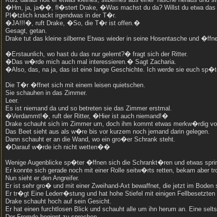
�Hm, ja, ja��, fl�stert Drake, �Was machst du da? Willst du etwa das 
Pl�tzlich knackt irgendwas in der T�r.
�JA!!!�, ruft Drake, �So, die T�r ist offen.�
Gesagt, getan.
Drake tut das kleine silberne Etwas wieder in seine Hosentasche und �ffne
�Erstaunlich, wo hast du das nur gelernt?� fragt sich der Ritter.
�Das w�rde mich auch mal interessieren.� Sagt Zacharia.
�Also, das, na ja, das ist eine lange Geschichte. Ich werde sie euch sp�t
Die T�r �ffnet sich mit einem leisen quietschen.
Sie schauhen in das Zimmer.
Leer.
Es ist niemand da und so betreten sie das Zimmer erstmal.
�Verdammt!�, ruft der Ritter, �Hier ist auch niemand!�
Drake schauht sich im Zimmer um, doch ihm kommt etwas merkw�rdig vo
Das Beet sieht aus als w�re bis vor kurzem noch jemand darin gelegen.
Dann schauht er an die Wand, wo ein gro�er Schrank steht.
�Darauf w�rde ich nicht wetten��
Wenige Augenblicke sp�ter �ffnen sich die Schrankt�ren und etwas sprin
Er konnte sich gerade noch mit einer Rolle seitw�rts retten, bekam aber 
Nun sieht er den Angreifer.
Er ist sehr gro� und mit einer Zweihand-Axt bewaffnet, die jetzt im Boden 
Er tr�gt Eine Lederr�stung und hat hohe Stiefel mit einigen Fellbesetzten 
Drake schauht hoch auf sein Gesicht.
Er hat einen furchtlosen Blick und schauht alle um ihn herum an. Eine se
Der Fremde beginnt zu sprechen.