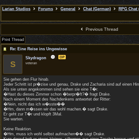
Larian Studios
Forums
General
Chat (German)
RPG Chat 
Previous Thread
Print Thread
Re: Eine Reise ins Ungewisse
OP
Skydragon
S
veteran
Sie gehen den Flur hinab.
Jeder Schritt ist pr�zise und genau, Drake und Zacharia sind auf einen Hin
Als sie unten angekommen sind sehen sie eine T�r.
�Hast du dieses Zimmer schon �berpr�ft?� fragt Drake.
Nach einem Moment des Nachdenkens antwortet der Ritter:
�Nein, nicht das ich w�sste��
�Hm, dann m�ssen wir das wohl machen.� sagt Drake.
Er geht zur T�r und klopft 3Mal.
Sie warten.
Keine Reaktion.
�Hm, muss ich wohl selbst aufmachen�� sagt Drake.
Kurz darauf holt er etwas kleines, silbernes aus einer Tasche heraus und s