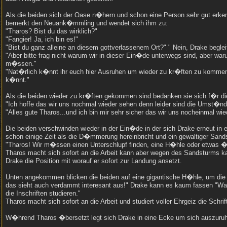
Als die beiden sich der Oase n�hern und schon eine Person sehr gut erke
bemerkt den Neuank�mmling und wendet sich ihm zu:
"Tharos? Bist du das wirklich?"
"Fangier! Ja, ich bin es!"
"Bist du ganz alleine an diesem gottverlassenem Ort?" " Nein, Drake begle
"Aber bitte frag nicht warum wir in dieser Ein�de unterwegs sind, aber war
m�ssen."
"Nat�rlich k�nnt ihr euch hier Ausruhen um wieder zu kr�ften zu kommen 
k�nnt."
Als die beiden wieder zu kr�ften gekommen sind bedanken sie sich f�r di
"Ich hoffe das wir uns nochmal wieder sehen denn leider sind die Umst�nd
"Alles gute Tharos...und ich bin mir sehr sicher das wir uns nocheinmal wi
Die beiden verschwinden wieder in der Ein�de in der sich Drake erneut in 
schon einige Zeit als die D�mmerung hereinbricht und ein gewaltiger Sand
"Tharos! Wir m�ssen einen Unterschlupf finden, eine H�hle oder etwas �
Tharos macht sich sofort an die Arbeit kann aber wegen des Sandsturms ka
Drake die Position mit worauf er sofort zur Landung ansetzt.
Unten angekommen blicken die beiden auf eine gigantische H�hle, um die 
das sieht auch verdammt interesant aus!" Drake kann es kaum fassen "Was
die Inschriften studieren."
Tharos macht sich sofort an die Arbeit und studiert voller Ehrgeiz die Schri
W�hrend Tharos �bersetzt legt sich Drake in eine Ecke um sich auszuruhe