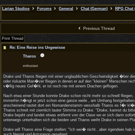
Larian Studios
Forums
General
Chat (German)
RPG Chat 
Previous Thread
Print Thread
Re: Eine Reise ins Ungewisse
Tharos
enthusiast
Drake und Tharos fliegen mit einer unglaublichen Geschwindigkeit �ber d
oder riskante Man�ver fliegen in denen er auf den "kleinen" Menschen nic
v�llig neues Gef�hl, er ist noch nie mit einem Drachen geflogen.
Nach etwa einer Stunde konnte Drake schon nicht mehr so schnell fliegen,
immerhin h�ngt er jetzt schon eine ganze weile , am Umhang festgehalten
anscheinend rastet dort ein Nomandenstamm wesshalb Tharos es f�r kl�ge
Tharos schreit mit ziemlich lauter Stimme zu Drake: "Drake, kannst du bit
Drake bejaht und landet etwas entfernt von der Oase wo er sich dann sof
unterwegs unterhalten sich die beiden und Tharos weiht Drake in seinen Pla
Drake will Tharos eine Frage stellen: "Ich wei� nicht...aber irgendwie hab i
auch Nergal und Asturanon gesehen!