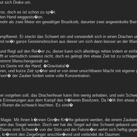
ut sich Drake um.
os, doch es ist schon zu sp�t.
erten Hand weggesto�en.
hr als zwei Meter ein gewaltiger Brustkorb, darunter zwei angewinkelte Bei
ampfbereit. Er steckt das Schwert ein und verwandelt sich in einen Drachen 
 und rei�t ganze Gesteinsbrocken aus dieser um sich dann besser an der Wa
d fliegt auf den Rei�er zu, dieser kann sich allerdings retten indem er ein
ft er vermutlich sowieso nicht, doch es gelingt ihm etwas Zeit tot zu schla
 nimmt Menschengestalt an.
rze Geste mit der Hand, �Gravitatia!�
eren, und kurze Zeit sp�ter wird er von einer unsichtbaren Macht mit eigen
n!� der Zauber fordert seine volle Konzentration.
er vorgehen soll, das Drachenfeuer kann ihm wenig anhaben, und sein Schwe
ie Erinnerungen aus dem Kampf des fr�heren Besitzers. Da f�llt ihm etwas e
ige Runen die schwach leuchten. Es sind�
on Magie. Mit ihnen k�nnen Gro�e Kr�fte gebannt werden, die einem Zaubere
nn das Siegel werden. Doch wer hat die Siegel auf das Schwert gebannt und
haros rinnt Schwei� von der Stirn und der Felsrei�er wehrt sich heftig geg
nger, kr�mmt den Zeigefinger anschlie�end und verbindet die Daumen.