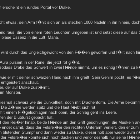
 erscheint ein rundes Portal vor Drake.
cht etwas, sein Arm f�hlt sich an als stechen 1000 Nadeln in ihn hinein, doch
and raus, die von einem roten Leuchten umgeben ist und setzt diese auf das 
 blaue Essenz in die Luft. Mana.
ird durch das Ungleichgewicht von den F��en geworfen und f�llt nach hinten.
ura pulsiert in der Rune, die jetzt rot gl�ht.
, sodass Drake das Schwert in zwei H�nde nimmt, um es richtig f�hren zu 
 wie er mit seiner schwarzen Hand nach ihm greift. Sein Gehirn pocht, es f�
entgeistert anschaut.
er, der auf Drake zust�rmt.
um Monster.
esmal schwarz wie die Dunkelheit, doch mit Drachenform. Die Arme bekom
Die Z�hne werden spitz und die Haut f�rbt sich rot.
mit einem Fl�gelschlagen nach oben, der Schlag geht ins Leere.
en der Blutdurst gepackt hat.
auf den Rei�er hinab, beide H�nde um den Griff geschlungen, die Muskeln a
 endet damit, dass der Felsrei�er den rechten Unterarm verliert, den er zum 
den blutenden Stumpf und dann wieder zu Drake, dieser holt aber wieder zum 
h der Felsrei�er konnte sich noch ducken und verlor deshalb nur seine H�rner