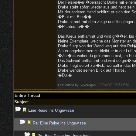
Der Felsrei�er �berrascht Drake mit einem
Drake steht sofort wieder aus und hebt sein
Mit der anderen Hand schlitzt er sich den S
�Blut mit Blut��
Drake nimmt mit dem Zeige und Ringfinger der
�Richtersto�.�
Das Kreuz entflammt und wird gr��er, bis e
kleine Exemplare, welche das Monster an de
Drake fliegt von der Wand weg auf den Rei�
Als er angekommen ist bleibt er in der Luft
�Zur�ck woher du gekommen bist, im Feue
Das Schwert entflammt und wird so gro� wie
Drake fliegt sofort zur�ck, woraufhin das 
Drake wendet seinen Blick auf Tharos.
�Du.�
23/04/07
12:21 PM
Last edited by Skydragon;
.
Entire Thread
Subject
Eine Reise ins Ungewisse
Re: Eine Reise ins Ungewisse
Re: Eine Reise ins Ungewisse