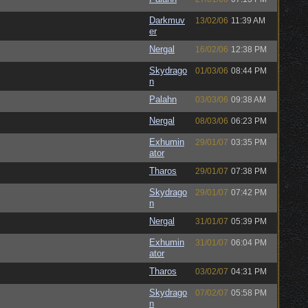
Darkmuv
13/02/06
11:39 AM
er
Nergal
16/02/06
12:38 PM
Skydrago
01/03/06
08:44 PM
n
Palahn
03/03/06
09:38 AM
Nergal
08/03/06
06:23 PM
Exhumin
29/01/07
03:35 PM
ator
Tharos
29/01/07
07:38 PM
Skydrago
29/01/07
07:42 PM
n
Nergal
31/01/07
05:39 PM
Exhumin
31/01/07
06:04 PM
ator
Tharos
03/02/07
04:31 PM
Skydrago
07/02/07
05:58 PM
n