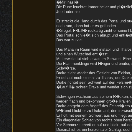
�Mir inas!�
Die Rune leuchtet immer heller und pl�tzlich
Jetzt oder nie.
Er streckt die Hand durch das Portal und su
noch rum, dann hat er es gefunden.
�Siegel, FREI!� ruckartig zieht er seine H
Das Portal schlie�t sich abrupt und entl�dt
Das war zu viel.
Das Mana im Raum wird instabil und Tharos w
und einen Wutschrei entl�sst.
Mittlerweile tut sich etwas im Schwert. Eine A
Die Flammenklinge wird l�nger und breiter
Schw�rze.
Drake sieht wieder das Gesicht von Exidan,
Er schaut noch einmal zu Tharos, der Drake 
Drake richtet sein Schwert auf den Felsrei�
�Lauf!!!� schreit Drake und wendet sich z
Schwingen wachsen aus seinem R�cken, di
werden flach und bekommen gro�e Krallen. 
Drake entgeht dem Angriff des Felsrei�ers 
W�tend blickt er zu Drake auf, den inzwisch
Er holt mit seinem Schwert aus und fliegt 
Ein diagonaler Schlag von rechts oben herab
Vor Schmerz schreit er auf und blickt auf 
Diesmal ist es ein horizontaler Schlag, doc