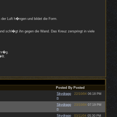
n der Luft h�ngen und bildet die Form.
und schl�gt ihn gegen die Wand. Das Kreuz zerspringt in viele
chr�g.
llt.
Posted By
Posted
Skydrago
22/10/04
06:18 PM
n
Skydrago
23/10/04
07:19 PM
n
Skydrago
03/11/04
05:30 PM