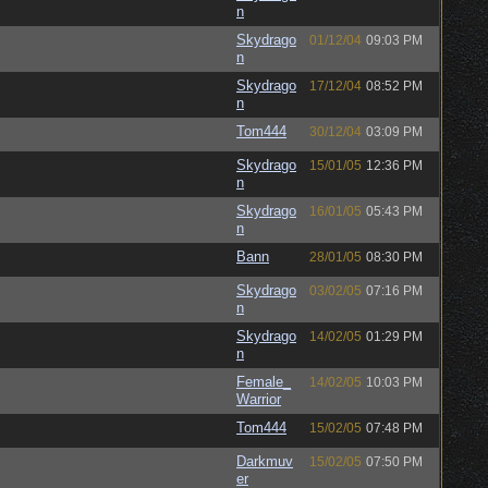
n
Skydrago
01/12/04
09:03 PM
n
Skydrago
17/12/04
08:52 PM
n
Tom444
30/12/04
03:09 PM
Skydrago
15/01/05
12:36 PM
n
Skydrago
16/01/05
05:43 PM
n
Bann
28/01/05
08:30 PM
Skydrago
03/02/05
07:16 PM
n
Skydrago
14/02/05
01:29 PM
n
Female_
14/02/05
10:03 PM
Warrior
Tom444
15/02/05
07:48 PM
Darkmuv
15/02/05
07:50 PM
er