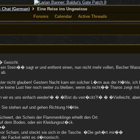
 Chat (German)
Eine Reise ins Ungewisse
Forums
Calendar
Active Threads
� Gesicht.
in Stein�� sagt er und entfernt einen, nun nicht mehr vollen, Becher Wass
 ab.
er nicht glauben! Gestern Nacht kam ein solcher L�rm aus der H�hle, ich fr
abe keine Lust hier noch weiter zu bleiben, wenn da nicht�� Tharos zeigt mi
wir es uns einfach wieder!� � �Bist du verr�ckt?!� � �Vielleicht, aber i
 Sie stehen auf und gehen Richtung H�hle.
Schwert, der Schein der Flammenklinge erhellt den Ort.
 auf dem Boden, oder ein Kleidungsst�ck.
e��
 vor Scham, und steckt sie sich in die Tasche. �Die geh�rt mir��
 der Fackel wirkt es d�monisch.