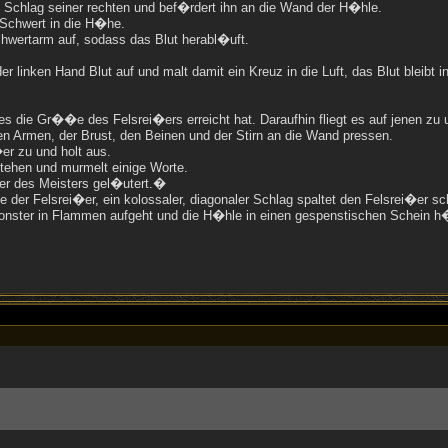
 Schlag seiner rechten und bef�rdert ihn an die Wand der H�hle.
 Schwert in die H�he.
chwertarm auf, sodass das Blut herabl�uft.
 linken Hand Blut auf und malt damit ein Kreuz in die Luft, das Blut bleibt i
s die Gr��e des Felsrei�ers erreicht hat. Daraufhin fliegt es auf jenen zu 
n Armen, der Brust, den Beinen und der Stirn an die Wand pressen.
er zu und holt aus.
 stehen und murmelt einige Worte.
r des Meisters gel�utert.�
 der Felsrei�er, ein kolossaler, diagonaler Schlag spaltet den Felsrei�er s
Monster in Flammen aufgeht und die H�hle in einen gespenstischen Schein h�