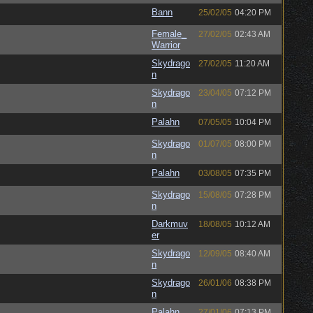
Bann
25/02/05
04:20 PM
Female_
27/02/05
02:43 AM
Warrior
Skydrago
27/02/05
11:20 AM
n
Skydrago
23/04/05
07:12 PM
n
Palahn
07/05/05
10:04 PM
Skydrago
01/07/05
08:00 PM
n
Palahn
03/08/05
07:35 PM
Skydrago
15/08/05
07:28 PM
n
Darkmuv
18/08/05
10:12 AM
er
Skydrago
12/09/05
08:40 AM
n
Skydrago
26/01/06
08:38 PM
n
Palahn
27/01/06
07:13 PM