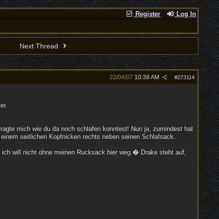
Register
Log In
Next Thread
22/04/07
10:38 AM
#
273114
er.
agte mich wie du da noch schlafen konntest! Nun ja, zumindest hat
t einem seitlichen Kopfnicken rechts neben seinen Schlafsack.
ch will nicht ohne meinen Rucksack hier weg.� Drake steht auf,