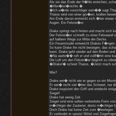
Als sie das Ende der H�hle erreichen, scha
�Hier�ist�nichts.�
�Ich w�rde vorsichtiger sein�� sagt Thar
Tharos wird von einer gro�en, krallen bew
Am Ende davon erstreckt sich �ber etwas me
Augen. Ein Felsrei�er.
Drake springt nach hinten und macht sich k
Der Felsrei�er schnellt zu einer Felswand
auf halbem Wege zur Mitte der Decke.
Ein Feuerstrudel entweicht Drakes F�ngen un
So kann Drake ihn nicht besiegen, das schaf
kann. Drake geht wieder auf den Boden und
�Na warte�� ruft er und vollf�hrt eine ku
Die Luft um den Felsrei�er beginnt zu vibri
�Drake!� schreit Tharos, �Jetzt mach scho
Wie?
Drake wei� nicht wie er gegen so ein Monst
Er wei� nicht viel �ber das Schwert, nur d
Drake inspiziert den Griff und entdeckt ein
Siegel!
Drake hat wenig Zeit.
Siegel sind eine selten verbreitete Form v
m�chtiger der Zauberer, desto m�chtiger ka
Doch Drake hat keine Zeit zum �berlegen. T
Er verbindet er spreizt Mittel und Zeigefi