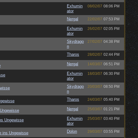
Exhumin
08/02/07
08:06 PM
ator
Nergal
22/02/07
07:53 PM
Exhumin
26/02/07
02:05 PM
ator
Skydrago
27/02/07
04:38 PM
n
Tharos
28/02/07
02:44 PM
Nergal
14/03/07
06:51 PM
e
Exhumin
18/03/07
06:30 PM
sse
ator
Skydrago
20/03/07
08:50 PM
ewisse
n
Tharos
24/03/07
05:40 PM
ngewisse
Nergal
25/03/07
01:21 PM
 Ungewisse
Exhumin
25/03/07
03:40 PM
ins Ungewisse
ator
Dolon
29/03/07
03:55 PM
e ins Ungewisse