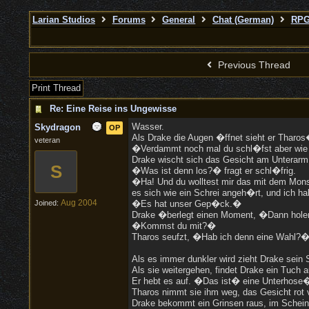
Larian Studios
Forums
General
Chat (German)
RPG
Previous Thread
Print Thread
Re: Eine Reise ins Ungewisse
Wasser.
Skydragon
OP
Als Drake die Augen �ffnet sieht er Tharos
veteran
�Verdammt noch mal du schl�fst aber wie e
Drake wischt sich das Gesicht am Unterarm
S
�Was ist denn los?� fragt er schl�frig.
�Ha! Und du wolltest mir das mit dem Monst
es sich wie ein Schrei angeh�rt, und ich h
Aug 2004
Joined:
�Es hat unser Gep�ck.�
Drake �berlegt einen Moment, �Dann holen 
�Kommst du mit?�
Tharos seufzt, �Hab ich denn eine Wahl?�
Als es immer dunkler wird zieht Drake sein 
Als sie weitergehen, findet Drake ein Tuch
Er hebt es auf. �Das ist� eine Unterhos
Tharos nimmt sie ihm weg, das Gesicht rot
Drake bekommt ein Grinsen raus, im Schein