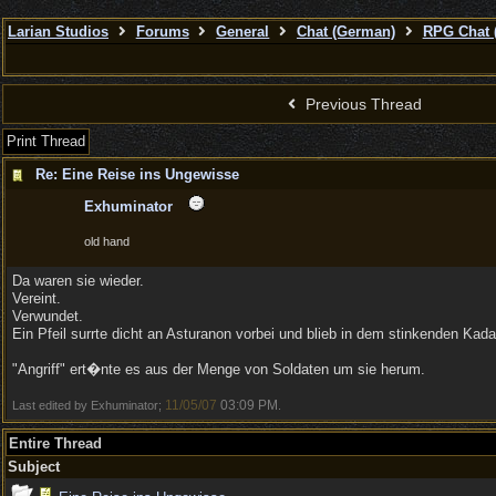
Larian Studios
Forums
General
Chat (German)
RPG Chat 
Previous Thread
Print Thread
Re: Eine Reise ins Ungewisse
Exhuminator
old hand
Da waren sie wieder.
Vereint.
Verwundet.
Ein Pfeil surrte dicht an Asturanon vorbei und blieb in dem stinkenden Kada
"Angriff" ert�nte es aus der Menge von Soldaten um sie herum.
11/05/07
03:09 PM
Last edited by Exhuminator;
.
Entire Thread
Subject