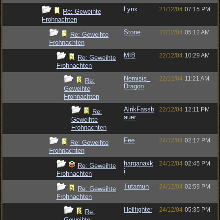
Lynx
21/12/04
07:15 PM
Re: Geweihte
Frohnachten
Stone
22/12/04
05:12 AM
Re: Geweihte
Frohnachten
MIB
22/12/04
10:29 AM
Re: Geweihte
Frohnachten
Nemisis_
22/12/04
11:21 AM
Re:
Dragon
Geweihte
Frohnachten
AlrikFassb
22/12/04
12:11 PM
Re:
auer
Geweihte
Frohnachten
Fee
24/12/04
02:17 PM
Re: Geweihte
Frohnachten
harganaxk
24/12/04
02:45 PM
Re: Geweihte
i
Frohnachten
Tutamun
24/12/04
02:59 PM
Re: Geweihte
Frohnachten
Hellfighter
24/12/04
05:35 PM
Re:
Geweihte