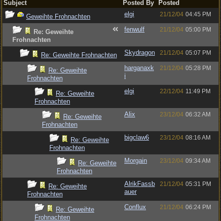
Subject
Posted By
Posted
elgi
21/12/04
04:45 PM
Geweihte Frohnachten
fenwulf
21/12/04
05:00 PM
Re: Geweihte
Frohnachten
Skydragon
21/12/04
05:07 PM
Re: Geweihte Frohnachten
harganaxk
21/12/04
05:28 PM
Re: Geweihte
i
Frohnachten
elgi
22/12/04
11:49 PM
Re: Geweihte
Frohnachten
Alix
23/12/04
06:32 AM
Re: Geweihte
Frohnachten
bigclaw6
23/12/04
08:16 AM
Re: Geweihte
Frohnachten
Morgain
23/12/04
09:34 AM
Re: Geweihte
Frohnachten
AlrikFassb
21/12/04
05:31 PM
Re: Geweihte
auer
Frohnachten
Conflux
21/12/04
06:24 PM
Re: Geweihte
Frohnachten