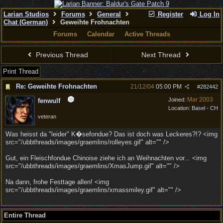
Larian Studios
Forums
General
Register
Log In
Chat (German)
Geweihte Frohnachten
Forums
Calendar
Active Threads
Previous Thread
Next Thread
Print Thread
Re: Geweihte Frohnachten
21/12/04
05:00 PM
#
282442
Mar 2003
Joined:
fenwulf
Location:
Basel - CH
veteran
Was heisst da "leider" K�sefondue? Das ist doch was Leckeres?!? <img
src="/ubbthreads/images/graemlins/rolleyes.gif" alt="" />
Gut, ein Fleischfondue Chinoise ziehe ich an Weihnachten vor... <img
src="/ubbthreads/images/graemlins/XmasJump.gif" alt="" />
Na dann, frohe Festtage allen! <img
src="/ubbthreads/images/graemlins/xmassmiley.gif" alt="" />
Entire Thread