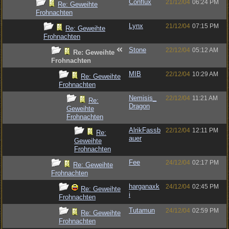
Conflux
21/12/04
06:24 PM
Re: Geweihte
Frohnachten
Lynx
21/12/04
07:15 PM
Re: Geweihte
Frohnachten
Stone
22/12/04
05:12 AM
Re: Geweihte
Frohnachten
MIB
22/12/04
10:29 AM
Re: Geweihte
Frohnachten
Nemisis_
22/12/04
11:21 AM
Re:
Dragon
Geweihte
Frohnachten
AlrikFassb
22/12/04
12:11 PM
Re:
auer
Geweihte
Frohnachten
Fee
24/12/04
02:17 PM
Re: Geweihte
Frohnachten
harganaxk
24/12/04
02:45 PM
Re: Geweihte
i
Frohnachten
Tutamun
24/12/04
02:59 PM
Re: Geweihte
Frohnachten