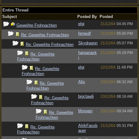
Entire Thread
Subject
Posted By
Posted
elgi
21/12/04
04:45 PM
Geweihte Frohnachten
fenwulf
21/12/04
05:00 PM
Re: Geweihte Frohnachten
Skydragon
21/12/04
05:07 PM
Re: Geweihte Frohnachten
harganaxk
21/12/04
05:28 PM
Re: Geweihte
i
Frohnachten
elgi
22/12/04
11:49 PM
Re: Geweihte
Frohnachten
Alix
23/12/04
06:32 AM
Re: Geweihte
Frohnachten
bigclaw6
23/12/04
08:16 AM
Re: Geweihte
Frohnachten
Morgain
23/12/04
09:34 AM
Re: Geweihte
Frohnachten
AlrikFassb
21/12/04
05:31 PM
Re: Geweihte
auer
Frohnachten