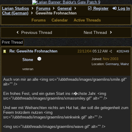
Larian Studios
Forums
General
Register
Log In
Chat (German)
Geweihte Frohnachten
Forums
Calendar
Active Threads
Previous Thread
Next Thread
Print Thread
Re: Geweihte Frohnachten
22/12/04
05:12 AM
#
282449
Nov 2003
Joined:
Stone
Location:
Germany, Mainz
veteran
Auch von mir an alle <img src="/ubbthreads/images/graemlins/smile.gif"
alt="" />
Ein frohes Fest, und ein guten Start ins n�chste Jahr. <img
src="/ubbthreads/images/graemlins/xmassmiley.gif" alt="" />
Und wer mit Weihanchten nichts am Hut hat, der soll die gelegenheit zum
Feiern trotzdem nutzen <img
src="/ubbthreads/images/graemlins/winkwink.gif" alt="" />
<img src="/ubbthreads/images/graemlins/wave.gif" alt="" />