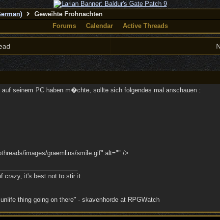
German)
Geweihte Frohnachten
Forums
Calendar
Active Threads
ead
N
 auf seinem PC haben m�chte, sollte sich folgendes mal anschauen :
hreads/images/graemlins/smile.gif" alt="" />
crazy, it's best not to stir it.
 unlife thing going on there" - skavenhorde at RPGWatch