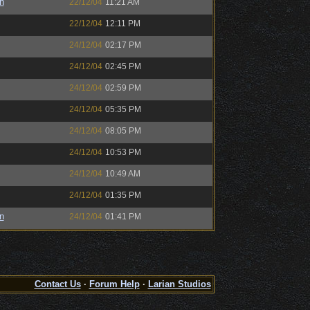
n
22/12/04
11:21 AM
22/12/04
12:11 PM
24/12/04
02:17 PM
24/12/04
02:45 PM
24/12/04
02:59 PM
24/12/04
05:35 PM
24/12/04
08:05 PM
24/12/04
10:53 PM
24/12/04
10:49 AM
24/12/04
01:35 PM
n
24/12/04
01:41 PM
Contact Us
·
Forum Help
·
Larian Studios