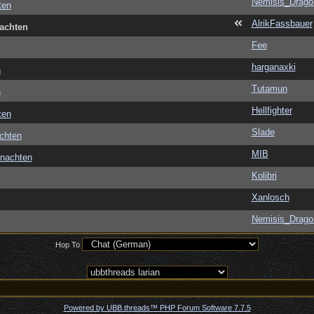
Nemisis_Drago
ten
AlrikFassbauer
achten
Fee
harganaxki
n
Tutamun
n
Hellfighter
ten
Slade
chten
MIB
hnachten
Kolibri
Xanlosch
Nemisis_Drago
Hop To
Powered by UBB.threads™ PHP Forum Software 7.7.5