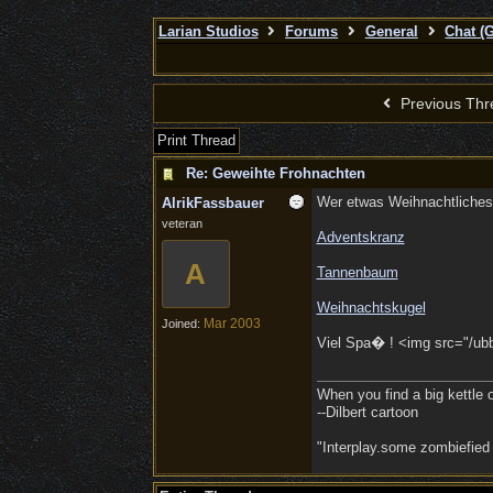
Larian Studios
Forums
General
Chat (
Previous Thr
Print Thread
Re: Geweihte Frohnachten
Wer etwas Weihnachtliches
AlrikFassbauer
veteran
Adventskranz
A
Tannenbaum
Weihnachtskugel
Mar 2003
Joined:
Viel Spa� ! <img src="/ubbt
When you find a big kettle of 
--Dilbert cartoon
"Interplay.some zombiefied