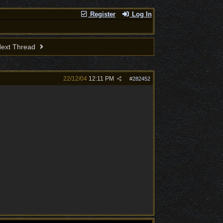
Register
Log In
ext Thread
22/12/04
12:11 PM
#
282452