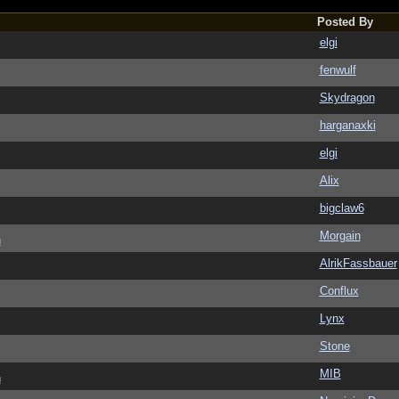
Posted By
elgi
fenwulf
Skydragon
harganaxki
elgi
Alix
bigclaw6
Morgain
n
AlrikFassbauer
Conflux
Lynx
Stone
MIB
n