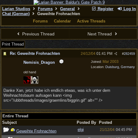
Larian Studios
Forums
General
Register
Log In
Chat (German)
Geweihte Frohnachten
Forums
Calendar
Active Threads
Previous Thread
Next Thread
Print Thread
Re: Geweihte Frohnachten
24/12/04
01:41 PM
#
282459
Mar 2003
Joined:
Nemisis_Dragon
Location:
Duisburg, Germany
old hand
Danke Xan, jetzt habe ich endlich etwas, was ich unter dem
Weihnachtsbaum aufsagen kann <img
src="/ubbthreads/images/graemlins/biggrin.gif" alt="" />
Entire Thread
Subject
Posted By
Posted
elgi
21/12/04
04:45 PM
Geweihte Frohnachten