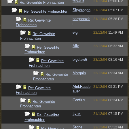
fenwulf
21/12/04
05:00 PM
Re: Geweihte Frohnachten
Skydragon
21/12/04
05:07 PM
Re: Geweihte Frohnachten
harganaxk
21/12/04
05:28 PM
Re: Geweihte
i
Frohnachten
elgi
22/12/04
11:49 PM
Re: Geweihte
Frohnachten
Alix
23/12/04
06:32 AM
Re: Geweihte
Frohnachten
bigclaw6
23/12/04
08:16 AM
Re: Geweihte
Frohnachten
Morgain
23/12/04
09:34 AM
Re: Geweihte
Frohnachten
AlrikFassb
21/12/04
05:31 PM
Re: Geweihte
auer
Frohnachten
Conflux
21/12/04
06:24 PM
Re: Geweihte
Frohnachten
Lynx
21/12/04
07:15 PM
Re: Geweihte
Frohnachten
Stone
22/12/04
05:12 AM
Re: Geweihte