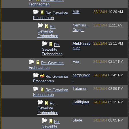
Frohnachten
MIB
22/12/04
10:29 AM
Re: Geweihte
Frohnachten
Nemisis_
22/12/04
11:21 AM
Re:
Dragon
Geweihte
Frohnachten
AlrikFassb
22/12/04
12:11 PM
Re:
auer
Geweihte
Frohnachten
Fee
24/12/04
02:17 PM
Re: Geweihte
Frohnachten
harganaxk
24/12/04
02:45 PM
Re: Geweihte
i
Frohnachten
Tutamun
24/12/04
02:59 PM
Re: Geweihte
Frohnachten
Hellfighter
24/12/04
05:35 PM
Re:
Geweihte
Frohnachten
Slade
24/12/04
08:05 PM
Re:
Geweihte