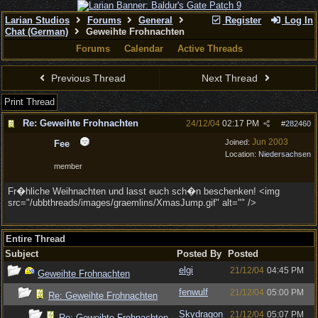
Larian Studios
Forums
General
Register
Log In
Chat (German)
Geweihte Frohnachten
Forums
Calendar
Active Threads
Previous Thread
Next Thread
Print Thread
Re: Geweihte Frohnachten
24/12/04
02:17 PM
#
282460
Jun 2003
Joined:
Fee
Location:
Niedersachsen
member
Fr�hliche Weihnachten und lasst euch sch�n beschenken! <img
src="/ubbthreads/images/graemlins/XmasJump.gif" alt="" />
Entire Thread
Subject
Posted By
Posted
elgi
21/12/04
04:45 PM
Geweihte Frohnachten
fenwulf
21/12/04
05:00 PM
Re: Geweihte Frohnachten
Skydragon
21/12/04
05:07 PM
Re: Geweihte Frohnachten