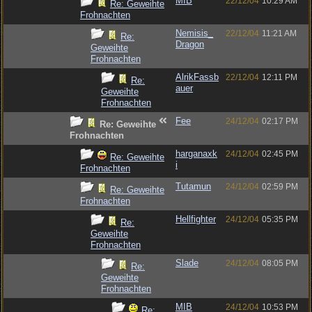
MIB
22/12/04
10:29 AM
Re: Geweihte
Frohnachten
Nemisis_
22/12/04
11:21 AM
Re:
Dragon
Geweihte
Frohnachten
AlrikFassb
22/12/04
12:11 PM
Re:
auer
Geweihte
Frohnachten
Fee
24/12/04
02:17 PM
Re: Geweihte
Frohnachten
harganaxk
24/12/04
02:45 PM
Re: Geweihte
i
Frohnachten
Tutamun
24/12/04
02:59 PM
Re: Geweihte
Frohnachten
Hellfighter
24/12/04
05:35 PM
Re:
Geweihte
Frohnachten
Slade
24/12/04
08:05 PM
Re:
Geweihte
Frohnachten
MIB
24/12/04
10:53 PM
Re: