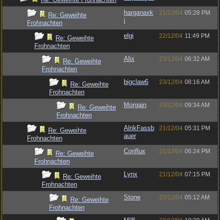
harganaxk
21/12/04
05:28 PM
Re: Geweihte
i
Frohnachten
elgi
22/12/04
11:49 PM
Re: Geweihte
Frohnachten
Alix
23/12/04
06:32 AM
Re: Geweihte
Frohnachten
bigclaw6
23/12/04
08:16 AM
Re: Geweihte
Frohnachten
Morgain
23/12/04
09:34 AM
Re: Geweihte
Frohnachten
AlrikFassb
21/12/04
05:31 PM
Re: Geweihte
auer
Frohnachten
Conflux
21/12/04
06:24 PM
Re: Geweihte
Frohnachten
Lynx
21/12/04
07:15 PM
Re: Geweihte
Frohnachten
Stone
22/12/04
05:12 AM
Re: Geweihte
Frohnachten