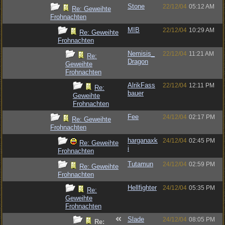
Stone
22/12/04
05:12 AM
Re: Geweihte
Frohnachten
MIB
22/12/04
10:29 AM
Re: Geweihte
Frohnachten
Nemisis_
22/12/04
11:21 AM
Re:
Dragon
Geweihte
Frohnachten
AlrikFass
22/12/04
12:11 PM
Re:
bauer
Geweihte
Frohnachten
Fee
24/12/04
02:17 PM
Re: Geweihte
Frohnachten
harganaxk
24/12/04
02:45 PM
Re: Geweihte
i
Frohnachten
Tutamun
24/12/04
02:59 PM
Re: Geweihte
Frohnachten
Hellfighter
24/12/04
05:35 PM
Re:
Geweihte
Frohnachten
Slade
24/12/04
08:05 PM
Re: