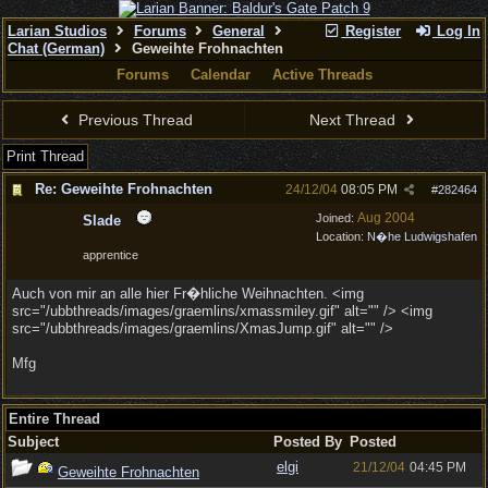
Larian Studios
Forums
General
Register
Log In
Chat (German)
Geweihte Frohnachten
Forums
Calendar
Active Threads
Previous Thread
Next Thread
Print Thread
Re: Geweihte Frohnachten
24/12/04
08:05 PM
#
282464
Aug 2004
Joined:
Slade
Location:
N�he Ludwigshafen
apprentice
Auch von mir an alle hier Fr�hliche Weihnachten. <img
src="/ubbthreads/images/graemlins/xmassmiley.gif" alt="" /> <img
src="/ubbthreads/images/graemlins/XmasJump.gif" alt="" />
Mfg
Entire Thread
Subject
Posted By
Posted
elgi
21/12/04
04:45 PM
Geweihte Frohnachten