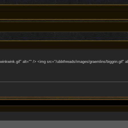
kwink.gif" alt="" /> <img src="/ubbthreads/images/graemlins/biggrin.gif" al