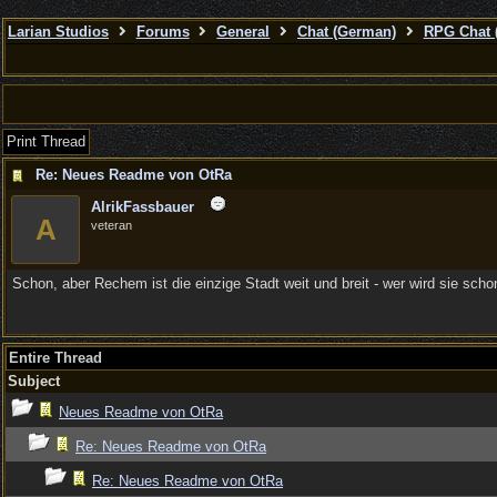
Larian Studios
Forums
General
Chat (German)
RPG Chat 
Print Thread
Re: Neues Readme von OtRa
AlrikFassbauer
A
veteran
Schon, aber Rechem ist die einzige Stadt weit und breit - wer wird sie scho
Entire Thread
Subject
Neues Readme von OtRa
Re: Neues Readme von OtRa
Re: Neues Readme von OtRa