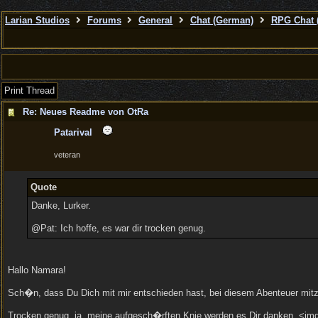
Larian Studios
Forums
General
Chat (German)
RPG Chat 
Print Thread
Re: Neues Readme von OtRa
Patarival
veteran
Quote
Danke, Lurker.
@Pat: Ich hoffe, es war dir trocken genug.
Hallo Namara!
Sch�n, dass Du Dich mit mir entschieden hast, bei diesem Abenteuer mitzu
Trocken genug, ja, meine aufgesch�rften Knie werden es Dir danken. <img 