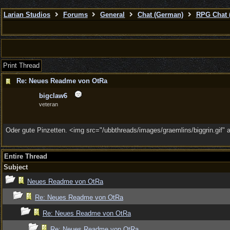
Larian Studios
Forums
General
Chat (German)
RPG Chat 
Print Thread
Re: Neues Readme von OtRa
bigclaw6
veteran
Oder gute Pinzetten. <img src="/ubbthreads/images/graemlins/biggrin.gif" a
Entire Thread
Subject
Neues Readme von OtRa
Re: Neues Readme von OtRa
Re: Neues Readme von OtRa
Re: Neues Readme von OtRa