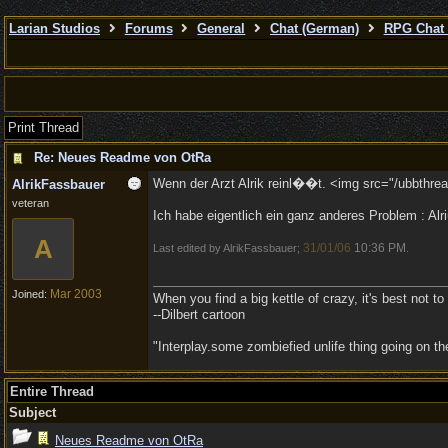
Larian Studios
Forums
General
Chat (German)
RPG Chat 
Print Thread
Re: Neues Readme von OtRa
Wenn der Arzt Alrik reinl��t. <img src="/ubbthrea
AlrikFassbauer
veteran
Ich habe eigentlich ein ganz anderes Problem : Alr
A
31/01/06
10:36 PM
Last edited by AlrikFassbauer;
.
Mar 2003
Joined:
When you find a big kettle of crazy, it's best not to s
--Dilbert cartoon
"Interplay.some zombiefied unlife thing going on 
Entire Thread
Subject
Neues Readme von OtRa