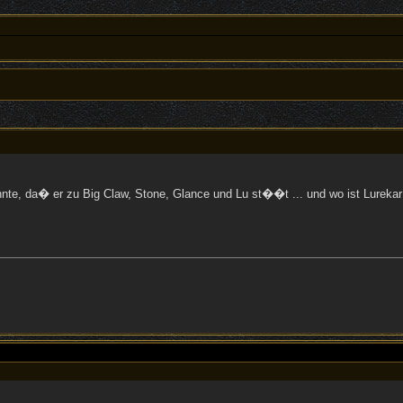
�nnte, da� er zu Big Claw, Stone, Glance und Lu st��t ... und wo ist Lurekar 