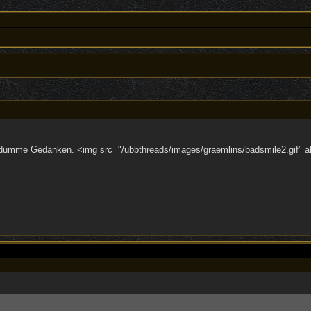
 dumme Gedanken. <img src="/ubbthreads/images/graemlins/badsmile2.gif" al