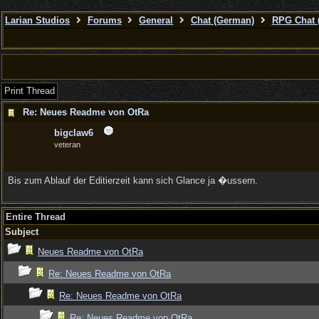
Larian Studios
Forums
General
Chat (German)
RPG Chat 
Print Thread
Re: Neues Readme von OtRa
bigclaw6
veteran
Bis zum Ablauf der Editierzeit kann sich Glance ja �ussern.
Entire Thread
Subject
Neues Readme von OtRa
Re: Neues Readme von OtRa
Re: Neues Readme von OtRa
Re: Neues Readme von OtRa