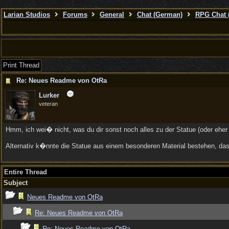
Larian Studios
Forums
General
Chat (German)
RPG Chat 
Print Thread
Re: Neues Readme von OtRa
Lurker
veteran
Hmm, ich wei� nicht, was du dir sonst noch alles zu der Statue (oder eher S
Alternativ k�nnte die Statue aus einem besonderen Material bestehen, das 
Entire Thread
Subject
Neues Readme von OtRa
Re: Neues Readme von OtRa
Re: Neues Readme von OtRa