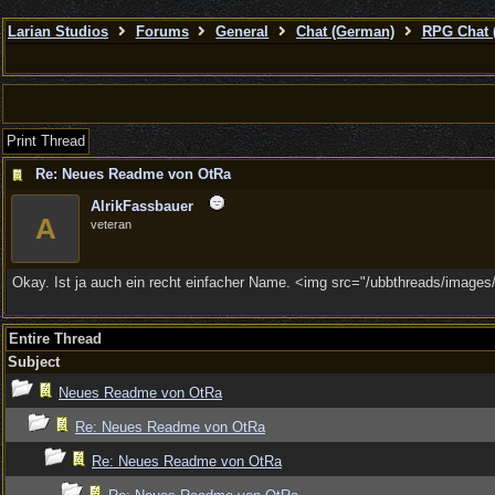
Larian Studios
Forums
General
Chat (German)
RPG Chat 
Print Thread
Re: Neues Readme von OtRa
AlrikFassbauer
A
veteran
Okay. Ist ja auch ein recht einfacher Name. <img src="/ubbthreads/images/g
Entire Thread
Subject
Neues Readme von OtRa
Re: Neues Readme von OtRa
Re: Neues Readme von OtRa