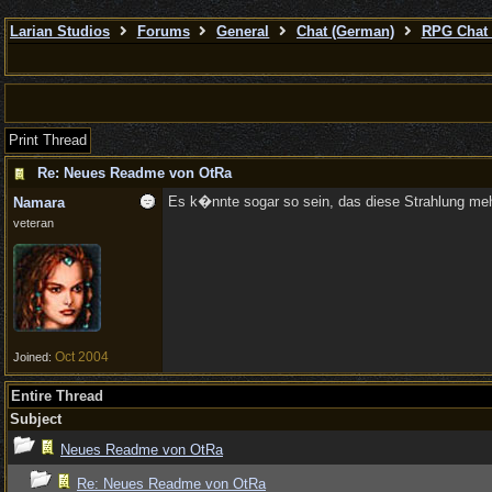
Larian Studios
Forums
General
Chat (German)
RPG Chat 
Print Thread
Re: Neues Readme von OtRa
Es k�nnte sogar so sein, das diese Strahlung meh
Namara
veteran
Oct 2004
Joined:
Entire Thread
Subject
Neues Readme von OtRa
Re: Neues Readme von OtRa