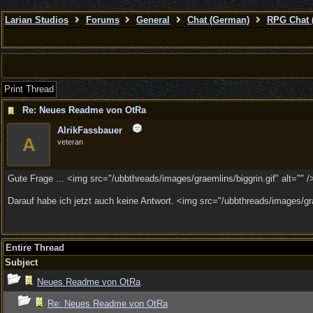
Larian Studios
Forums
General
Chat (German)
RPG Chat 
Print Thread
Re: Neues Readme von OtRa
AlrikFassbauer
A
veteran
Gute Frage ... <img src="/ubbthreads/images/graemlins/biggrin.gif" alt="" /
Darauf habe ich jetzt auch keine Antwort. <img src="/ubbthreads/images/grae
Entire Thread
Subject
Neues Readme von OtRa
Re: Neues Readme von OtRa