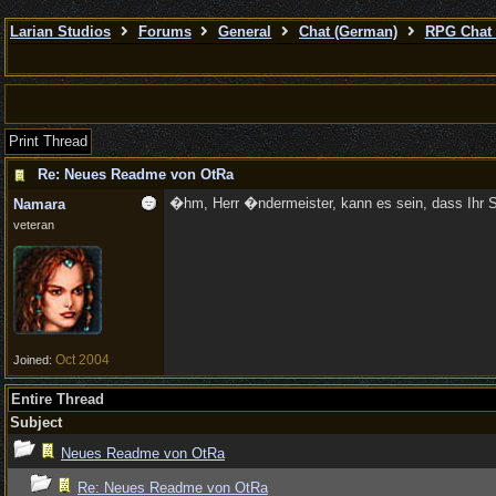
Larian Studios
Forums
General
Chat (German)
RPG Chat 
Print Thread
Re: Neues Readme von OtRa
�hm, Herr �ndermeister, kann es sein, dass Ihr Se
Namara
veteran
Oct 2004
Joined:
Entire Thread
Subject
Neues Readme von OtRa
Re: Neues Readme von OtRa