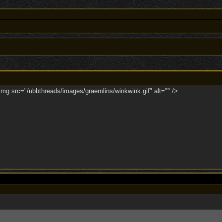
img src="/ubbthreads/images/graemlins/winkwink.gif" alt="" />