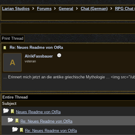
Larian Studios
Forums
General
Chat (German)
RPG Chat 
Print Thread
Re: Neues Readme von OtRa
AlrikFassbauer
A
veteran
... Erinnert mich jetzt an die antike griechische Mythologie ... <img src="/
Entire Thread
Subject
Neues Readme von OtRa
Re: Neues Readme von OtRa
Re: Neues Readme von OtRa