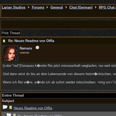
Larian Studios
Forums
General
Chat (German)
RPG Chat 
Print Thread
Re: Neues Readme von OtRa
Namara
veteran
[color:"red"]Genauso k�nnte Rei jetzt mimosenhaft weglaufen, nur weil n
Und dann wirst du bis an dein Lebensende von diesem heimt�ckischen, uns
Wenn ich Rei w�re, w�rde ich ab sofort wieder mitschreiben. <img src="/ub
Entire Thread
Subject
Neues Readme von OtRa