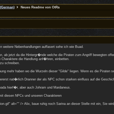
(German)
Neues Readme von OtRa
 in weitere Nebenhandlungen auffasert sehe ich wie Buad.
ab jetzt da die Hintergr�nde welche die Piraten zum Angriff bewegten offen
e Charaktere die Handlung anf�hren, einbetten.
 zu schreiben.
nung mehr haben wo die Wurzeln dieser "Gilde" liegen. Wenn es die Piraten 
rerst nat�rlich Dranner der als NPC schon starken einfluss auf die Geschicht
mada hierf�r, aber auch Johram und Mardaneus.
 mit diesen NPCs und unseren Charakteren
gif" alt="" /> Alix, baue ruhig noch Sarina an dieser Stelle mit ein, Sie wird