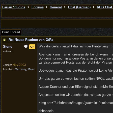
Larian Studios
Forums
General
Chat (German)
RPG Chat 
Print Thread
Re: Neues Readme von OtRa
Was die Gefahr angeht das sich der Piratenangriff
Stone
OP
veteran
Aber das kann man eingrenzen denke ich wenn man, 
Sondern nur noch in andere Posts, in denen unser
Es also vermeidet Posts aus der Sicht der Piraten
Nov 2003
Joined:
Location:
Germany, Mainz
Deswegen ja auch das die Piraten selbst keine Ah
Um das ganze zu vereinfachen sollten NPCs, zualle
Ausser Dranner und den Elfen eignet sich mMn E
Ansonsten sollten wir zusehen das wir das ganze
<img src="/ubbthreads/images/graemlins/exclamation.
abhandeln.