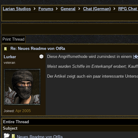
Larian Studios
Forums
General
Chat (German)
RPG Chat 
Print Thread
Re: Neues Readme von OtRa
Diese Angriffsmethode wird zumindest in einem
l�
Lurker
veteran
Meist wurden Schiffe im Enterkampf erobert; Kauff
Der Artikel zeigt auch ein paar interessante Unte
Apr 2005
Joined:
Entire Thread
Subject
Neues Readme von OtRa