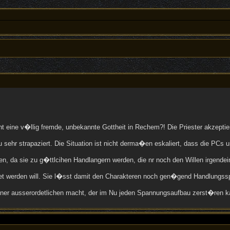
sucht eine v�llig fremde, unbekannte Gottheit in Rechem?! Die Priester akzep
zu sehr strapaziert. Die Situation ist nicht derma�en eskaliert, dass die 
en, da sie zu g�ttlcihen Handlangern werden, die nr noch den Willen irgendei
deutet werden will. Sie l�sst damit den Charakteren noch gen�gend Handlungssp
 einer ausserordetlichen macht, der im Nu jeden Spannungsaufbau zerst�ren