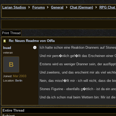
Larian Studios
Forums
General
Chat (German)
RPG Chat 
Print Thread
Re: Neues Readme von OtRa
Ich hatte schon eine Reaktion Dranners auf Stones
buad
veteran
Und mir pers�nlich gef�llt das Erscheinen einer G
B
Erstens wird es weniger Dranner sein, der ausflipp
Und zweitens, und das erscheint mir als viel wic
Mar 2003
Joined:
Nein, das missf�llt mir - ich will nicht, dass di
Location:
Berlin
Stones Figurine - ebenfalls g�ttlich - ist da ein 
Und da ich schon mal beim Wettern bin: Mir ist d
Entire Thread
Subject