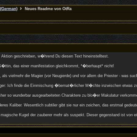
(German)
Neues Readme von OtRa
 Aktion geschrieben, w�hrend Du diesen Text hineinstelltest.
�ttin, das einer manifestation gleichkommt, *�berhaupt* nicht!
t, als vielmehr die Magier (vor Neugierde) und vor allem die Priester - was 
htiger: Ich finde die Einmischung �bernat�rlicher M�chte inzwischen etwas 
e bisher so wunderbar ausgearbeiteten Charaktere zu blo�er Makulatur verkomm
anderes Kaliber. Wesentlich subtiler gibt sie nur ein zeichen, das erstmal ge
ie magische Kugel der zauberer mehr als suspekt. Dieser gegenstand ist von