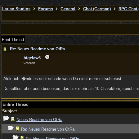
Larian Studios
Forums
General
Chat (German)
RPG Chat 
Print Thread
Re: Neues Readme von OtRa
bigclaw6
veteran
Alrik, ich f�nde es sehr schade wenn Du nicht mehr mitschreibst.
Du solltest aber auch bedenken, das hier mehr als 10 Charaktere, sprich in
Entire Thread
Subject
Neues Readme von OtRa
Re: Neues Readme von OtRa
Re: Neues Readme von OtRa