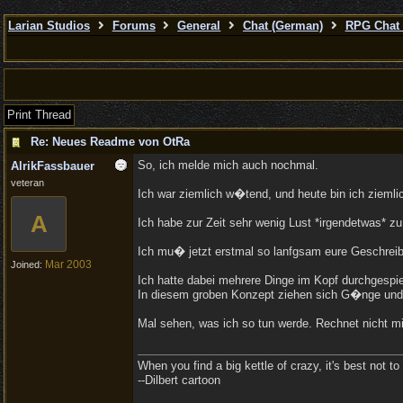
Larian Studios
Forums
General
Chat (German)
RPG Chat 
Print Thread
Re: Neues Readme von OtRa
So, ich melde mich auch nochmal.
AlrikFassbauer
veteran
Ich war ziemlich w�tend, und heute bin ich ziemli
A
Ich habe zur Zeit sehr wenig Lust *irgendetwas* zu
Ich mu� jetzt erstmal so lanfgsam eure Geschreib
Mar 2003
Joined:
Ich hatte dabei mehrere Dinge im Kopf durchgespiel
In diesem groben Konzept ziehen sich G�nge und di
Mal sehen, was ich so tun werde. Rechnet nicht mit
When you find a big kettle of crazy, it's best not to s
--Dilbert cartoon