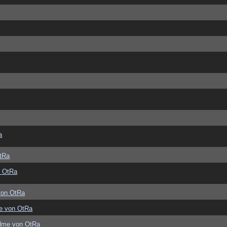
a
tRa
 OtRa
von OtRa
e von OtRa
dme von OtRa