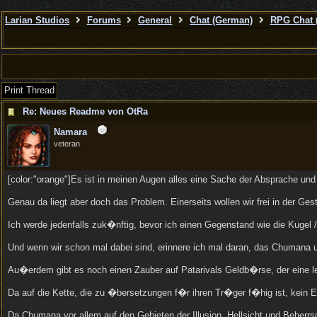
Larian Studios
Forums
General
Chat (German)
RPG Chat 
Print Thread
Re: Neues Readme von OtRa
Namara
veteran
[color:"orange"]Es ist in meinen Augen alles eine Sache der Absprache und 
Genau da liegt aber doch das Problem. Einerseits wollen wir frei in der Ge
Ich werde jedenfalls zuk�nftig, bevor ich einen Gegenstand wie die Kugel
Und wenn wir schon mal dabei sind, erinnere ich mal daran, das Chumana un
Au�erdem gibt es noch einen Zauber auf Patarivals Geldb�rse, der eine le
Da auf die Kette, die zu �bersetzungen f�r ihren Tr�ger f�hig ist, kein 
Da Chumana vor allem auf den Gebieten der Illusion, Hellsicht und Beher