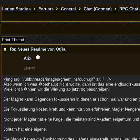
Larian Studios
Forums
General
Chat (German)
RPG Chat 
Print Thread
Re: Neues Readme von OtRa
Alix
veteran
<img src="/ubbthreads/images/graemlins/ouch.gif" alt="" />
Also wenn ich was �berhaupt nicht wollte, dann ist das eine endlosdiskuss
Vielelicht k�nnen wir die Wirkung ab jetzt so beschreiben:
Der Magier kann Gegenden fokussieren in denen er schon mal war und an d
Die Fokussierung kostet Kraft und kann nur von erfahrenen Magier l�ngere
Nicht jeder Magier hat eine Kugel, die meisten sind Akademieeigentum u
Johram hat eine eigene.
Die Magier haben die Beobachtung des Hafens eingestellt, einmal weil sie