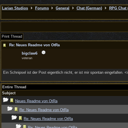
Larian Studios
Forums
General
Chat (German)
RPG Chat 
Print Thread
Re: Neues Readme von OtRa
bigclaw6
veteran
Ein Schnipsel ist der Post eigentlich nicht, er ist mir spontan eingefallen
Entire Thread
Subject
Neues Readme von OtRa
Re: Neues Readme von OtRa
Re: Neues Readme von OtRa
Re: Neues Readme von OtRa