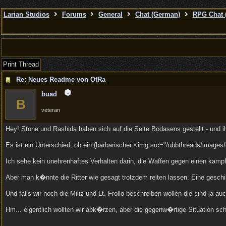
Larian Studios
Forums
General
Chat (German)
RPG Chat 
Print Thread
Re: Neues Readme von OtRa
buad
B
veteran
Hey! Stone und Rashida haben sich auf die Seite Bodasens gestellt - und 
Es ist ein Unterschied, ob ein (barbarischer <img src="/ubbthreads/images/g
Ich sehe kein unehrenhaftes Verhalten darin, die Waffen gegen einen kamp
Aber man k�nnte die Ritter wie gesagt trotzdem reiten lassen. Eine gesch
Und falls wir noch die Miliz und Lt. Frollo beschreiben wollen die sind 
Hm... eigentlich wollten wir abk�rzen, aber die gegenw�rtige Situation schr