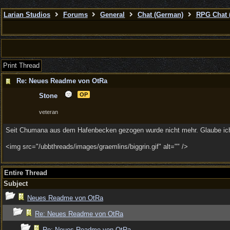
Larian Studios
Forums
General
Chat (German)
RPG Chat 
Print Thread
Re: Neues Readme von OtRa
OP
Stone
veteran
Seit Chumana aus dem Hafenbecken gezogen wurde nicht mehr. Glaube ic
<img src="/ubbthreads/images/graemlins/biggrin.gif" alt="" />
Entire Thread
Subject
Neues Readme von OtRa
Re: Neues Readme von OtRa
Re: Neues Readme von OtRa