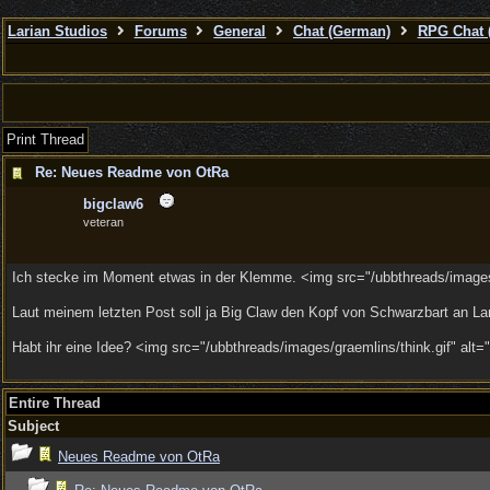
Larian Studios
Forums
General
Chat (German)
RPG Chat 
Print Thread
Re: Neues Readme von OtRa
bigclaw6
veteran
Ich stecke im Moment etwas in der Klemme. <img src="/ubbthreads/images/g
Laut meinem letzten Post soll ja Big Claw den Kopf von Schwarzbart an La
Habt ihr eine Idee? <img src="/ubbthreads/images/graemlins/think.gif" alt="
Entire Thread
Subject
Neues Readme von OtRa