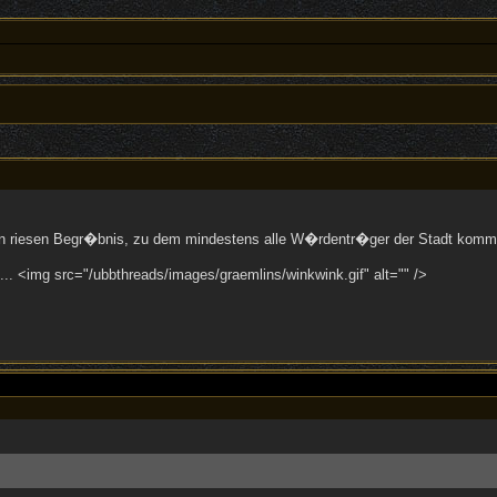
 riesen Begr�bnis, zu dem mindestens alle W�rdentr�ger der Stadt kommen,
f... <img src="/ubbthreads/images/graemlins/winkwink.gif" alt="" />