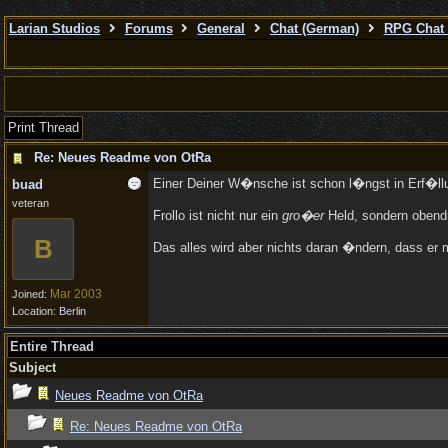
Larian Studios
Forums
General
Chat (German)
RPG Chat 
Print Thread
Re: Neues Readme von OtRa
Einer Deiner W�nsche ist schon l�ngst in Erf�llu
buad
veteran
Frollo ist nicht nur ein
gro�er
Held, sondern obendr
B
Das alles wird aber nichts daran �ndern, dass er m
Mar 2003
Joined:
Location:
Berlin
Entire Thread
Subject
Neues Readme von OtRa
Re: Neues Readme von OtRa