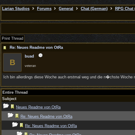
Larian Studios
Forums
General
Chat (German)
RPG Chat 
Print Thread
Re: Neues Readme von OtRa
buad
B
veteran
Ich bin allerdings diese Woche auch erstmal weg und die n�chste Woche nu
Entire Thread
Subject
Neues Readme von OtRa
Re: Neues Readme von OtRa
Re: Neues Readme von OtRa