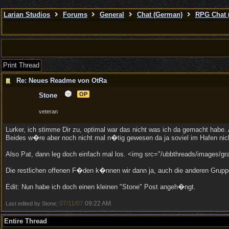
Larian Studios
Forums
General
Chat (German)
RPG Chat 
Print Thread
Re: Neues Readme von OtRa
OP
Stone
veteran
Lurker, ich stimme Dir zu, optimal war das nicht was ich da gemacht habe. 
Beides w�re aber noch nicht mal n�tig gewesen da ja soviel im Hafen nic
Also Pat, dann leg doch einfach mal los. <img src="/ubbthreads/images/gr
Die restlichen offenen F�den k�nnen wir dann ja, auch die anderen Gruppe
Edit: Nun habe ich doch einen kleinen "Stone" Post angeh�ngt.
07/11/07
09:22 AM
Last edited by Stone;
.
Entire Thread