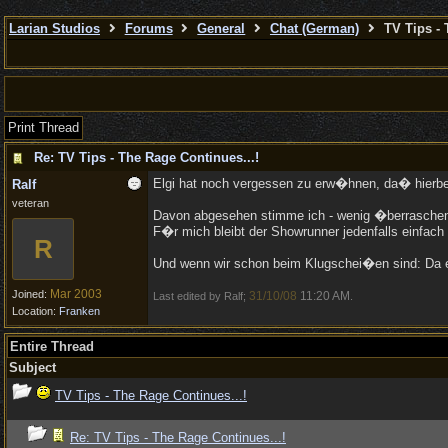
Larian Studios
Forums
General
Chat (German)
TV Tips - 
Print Thread
Re: TV Tips - The Rage Continues...!
Elgi hat noch vergessen zu erw�hnen, da� hierbei
Ralf
veteran
Davon abgesehen stimme ich - wenig �berraschend -
F�r mich bleibt der Showrunner jedenfalls einfach
R
Und wenn wir schon beim Klugschei�en sind: Da es i
Mar 2003
Joined:
31/10/08
11:20 AM
Last edited by Ralf;
.
Location:
Franken
Entire Thread
Subject
TV Tips - The Rage Continues...!
Re: TV Tips - The Rage Continues...!