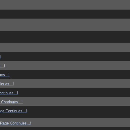
!
..!
es...!
nues...!
ntinues...!
Continues...!
ge Continues...!
Rage Continues...!