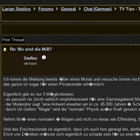
Larian Studios
Forums
General
Chat (German)
TV Tips - 
Print Thread
Re: Wo sind die MiB?
Steffen
old hand
Ich kenne die Meldung bereits �ber einen Monat und versuche immer noch
das ganze ist sogar f�r einen Privatsender erb�rmlich.
Eigentlich gibt es nur 3 M�glichkeiten:
- es passiert nix (nicht wirklich empfehlenswert f�r eine Samstagabend-S
- der Moderator sagt "eine Antwort erwarten wir in ca. 45.000 Jahren � Scha
- durch Uri Gellers "Magie" wird die "normale" Physik au�er Kraft geset
Nehmt blo� einen normalen �-Wagen und nicht so etwas wie Effelsberg, bi
Und das Erschreckende ist eigentlich, dass ich auch fast geneigt bin, dort
Erich von D�niken m�sste sich eigentlich zu schade sein f�r so eine l�ch