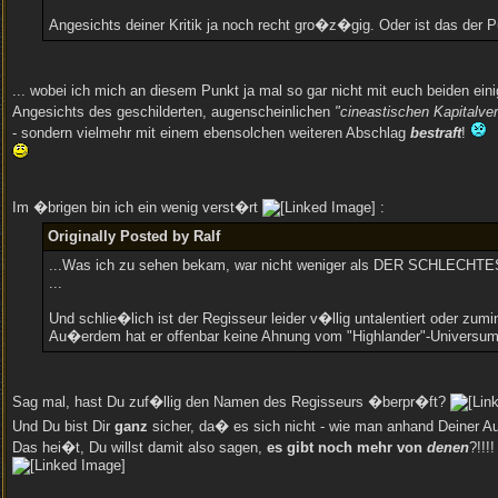
Angesichts deiner Kritik ja noch recht gro�z�gig. Oder ist das der P
... wobei ich mich an diesem Punkt ja mal so gar nicht mit euch beiden ein
Angesichts des geschilderten, augenscheinlichen
"cineastischen Kapitalve
- sondern vielmehr mit einem ebensolchen weiteren Abschlag
bestraft
!
Im �brigen bin ich ein wenig verst�rt
:
Originally Posted by Ralf
...Was ich zu sehen bekam, war nicht weniger als DER SCHLECH
...
Und schlie�lich ist der Regisseur leider v�llig untalentiert oder 
Au�erdem hat er offenbar keine Ahnung vom "Highlander"-Universum, 
Sag mal, hast Du zuf�llig den Namen des Regisseurs �berpr�ft?
Und Du bist Dir
ganz
sicher, da� es sich nicht - wie man anhand Deiner
Das hei�t, Du willst damit also sagen,
es gibt noch mehr von
denen
?!!!