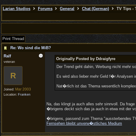
Larian Studios
Forums
General
Chat (German)
TV Tips - 
Print Thread
Re: Wo sind die MiB?
Ralf
Originally Posted by Ddraigfyre
veteran
Der Trend geht dahin, Werbung nicht mehr so 
R
Es wird also lieber mehr Geld f�r Analysen i
Nat�rlich ist das Thema wesentlich komplexe
Mar 2003
Joined:
Location:
Franken
Na, das klingt ja auch alles sehr sinnvoll. Da fra
�brigens deckt sich das ja auch in etwa mit der 
�brigens, passend zum Thema "aussterbendes TV 
Fernsehen bleibt unverw�stliches Medium