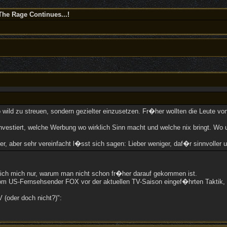
The Rage Continues...!
wild zu streuen, sondern gezielter einzusetzen. Fr�her wollten die Leute von
nvestiert, welche Werbung wo wirklich Sinn macht und welche nix bringt. Wo u
r, aber sehr vereinfacht l�sst sich sagen: Lieber weniger, daf�r sinnvolle
ge ich mich nur, warum man nicht schon fr�her darauf gekommen ist.
vom US-Fernsehsender FOX vor der aktuellen TV-Saison eingef�hrten Taktik, 
(oder doch nicht?)":