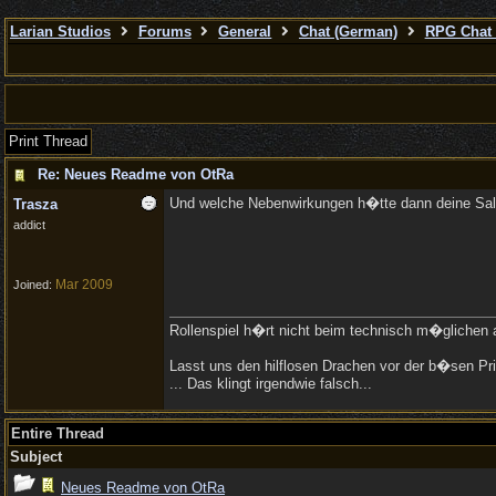
Larian Studios
Forums
General
Chat (German)
RPG Chat 
Print Thread
Re: Neues Readme von OtRa
Und welche Nebenwirkungen h�tte dann deine Sa
Trasza
addict
Mar 2009
Joined:
Rollenspiel h�rt nicht beim technisch m�glichen a
Lasst uns den hilflosen Drachen vor der b�sen Pri
... Das klingt irgendwie falsch...
Entire Thread
Subject
Neues Readme von OtRa