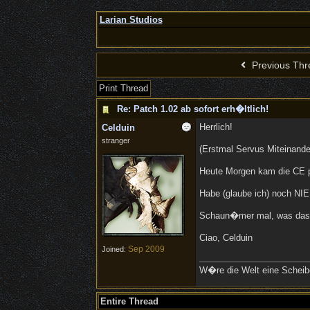
Larian Studios
Previous Thr
Print Thread
Re: Patch 1.02 ab sofort erh�ltlich!
Herrlich!
Celduin
stranger
(Erstmal Servus Miteinande
Heute Morgen kam die CE pe
Habe (glaube ich) noch NIE
Schaun�mer mal, was das
Ciao, Celduin
Sep 2009
Joined:
W�re die Welt eine Scheibe
Entire Thread