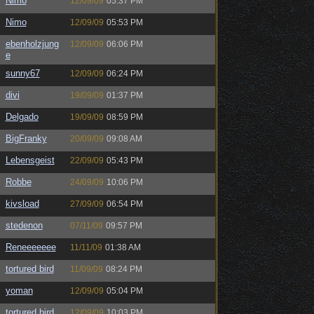
Nimo
12/09/09
05:37 PM
Nimo
12/09/09
05:53 PM
ebenholzjung
12/09/09
06:06 PM
e
sunny67
12/09/09
06:24 PM
divi
19/09/09
01:37 PM
Delgado
19/09/09
08:59 PM
BigFranky
20/09/09
09:08 AM
Lebensgeist
22/09/09
05:43 PM
Robbe
24/09/09
10:06 PM
kivsload
27/09/09
06:54 PM
stedenon
07/11/09
09:57 PM
Reneeeeeee
11/11/09
01:38 AM
tortured bird
11/09/09
08:24 PM
yoman
12/09/09
05:04 PM
tortured bird
12/09/09
10:03 PM