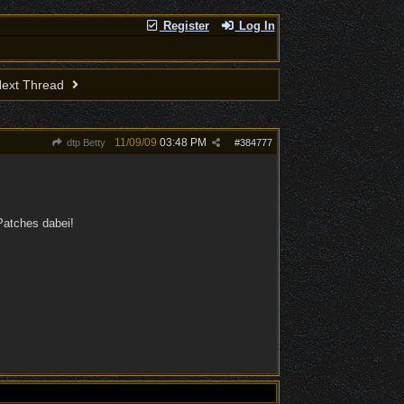
Register
Log In
ext Thread
11/09/09
03:48 PM
dtp Betty
#
384777
Patches dabei!