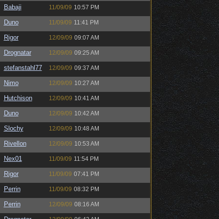
Babaji
11/09/09
10:57 PM
Duno
11/09/09
11:41 PM
Rigor
12/09/09
09:07 AM
Drognatar
12/09/09
09:25 AM
stefanstahl77
12/09/09
09:37 AM
Nimo
12/09/09
10:27 AM
Hutchison
12/09/09
10:41 AM
Duno
12/09/09
10:42 AM
Slochy
12/09/09
10:48 AM
Rivellon
12/09/09
10:53 AM
Nex01
11/09/09
11:54 PM
Rigor
11/09/09
07:41 PM
Perrin
11/09/09
08:32 PM
Perrin
12/09/09
08:16 AM