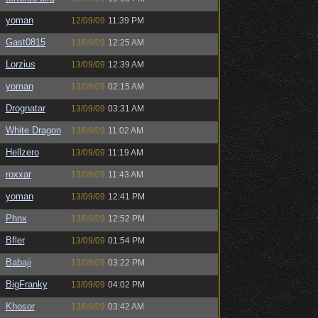
yoman
12/09/09
11:39 PM
Gast0815
13/09/09
12:25 AM
Lorzius
13/09/09
12:39 AM
yoman
13/09/09
02:15 AM
Drognatar
13/09/09
03:31 AM
White Dragon
13/09/09
11:02 AM
Hellzero
13/09/09
11:19 AM
roxxar
13/09/09
11:43 AM
yoman
13/09/09
12:41 PM
Phnx
13/09/09
12:52 PM
Bfler
13/09/09
01:54 PM
Babaji
13/09/09
03:22 PM
BigFranky
13/09/09
04:02 PM
Khosor
13/09/09
03:42 AM