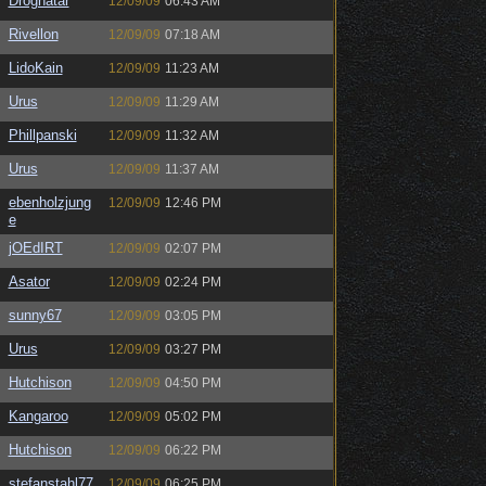
Drognatar
12/09/09
06:43 AM
Rivellon
12/09/09
07:18 AM
LidoKain
12/09/09
11:23 AM
Urus
12/09/09
11:29 AM
Phillpanski
12/09/09
11:32 AM
Urus
12/09/09
11:37 AM
ebenholzjung
12/09/09
12:46 PM
e
jOEdIRT
12/09/09
02:07 PM
Asator
12/09/09
02:24 PM
sunny67
12/09/09
03:05 PM
Urus
12/09/09
03:27 PM
Hutchison
12/09/09
04:50 PM
Kangaroo
12/09/09
05:02 PM
Hutchison
12/09/09
06:22 PM
stefanstahl77
12/09/09
06:25 PM