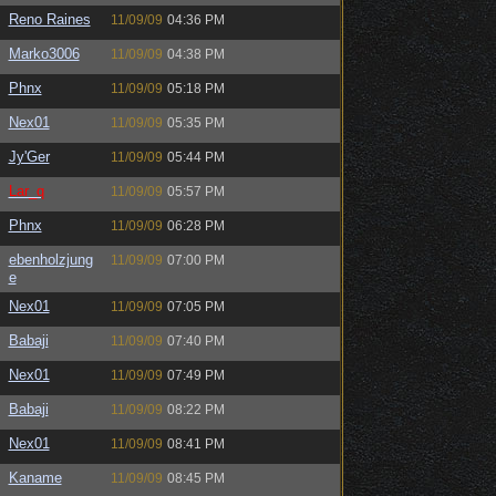
Reno Raines
11/09/09
04:36 PM
Marko3006
11/09/09
04:38 PM
Phnx
11/09/09
05:18 PM
Nex01
11/09/09
05:35 PM
Jy'Ger
11/09/09
05:44 PM
Lar_q
11/09/09
05:57 PM
Phnx
11/09/09
06:28 PM
ebenholzjung
11/09/09
07:00 PM
e
Nex01
11/09/09
07:05 PM
Babaji
11/09/09
07:40 PM
Nex01
11/09/09
07:49 PM
Babaji
11/09/09
08:22 PM
Nex01
11/09/09
08:41 PM
Kaname
11/09/09
08:45 PM