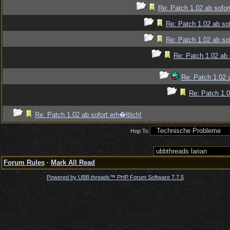
Re: Patch 1.02 ab sofort
Re: Patch 1.02 ab sof
Re: Patch 1.02 ab sof
Re: Patch 1.02 ab s
Re: Patch 1.02 a
Re: Patch 1.0
Re: Patch 1.02 ab sofort erh�ltlich!
Hop To
Forum Rules
·
Mark All Read
Powered by UBB.threads™ PHP Forum Software 7.7.5