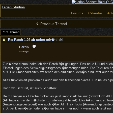
Larian Studios
Forums
Calendar
Act
Previous Thread
Print Thread
Re: Patch 1.02 ab sofort erh�ltlich!
Perrin
stranger
Zun�chst einmal halte ich den Patch f�r gelungen. Das neue UI und auch 
Einstellungen des Schwierigkeitsgrades �berzeugen mich. Die Texturen finde
aus. Die Umschaltzeiten zwischen den einzelnen Men�s sind jetzt auch z
Alles funktioniert problemlos auch mit den bisherigen Saves. Ein neues Sp
Doch wo Licht ist, ist auch Schatten:
Beim Fliegen als Drache ruckelt es jetzt sehr stark bei mir (obwohl ich 4
(AF habe ich in der h�chsten Einstellung aktiviert). Das AA scheint zu f
(Anwendungsgesteuert) wie auch �ber ATI Tray Tools (Anwendungsgesteuert
z.B. bei Baum�sten oder Z�unen habe immer noch - wenn auch jetzt nur n